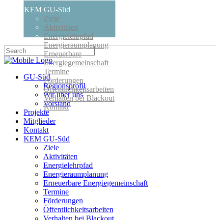
KEM GU-Süd
Ziele
Aktivitäten
Energielehrpfad
Energieraumplanung
Erneuerbare
Energiegemeinschaft
Termine
GU-Süd
Förderungen
Regionsprofil
Öffentlichkeitsarbeiten
Wir über uns
Verhalten bei Blackout
Vorstand
Kontakt
Projekte
Mitglieder
Kontakt
KEM GU-Süd
Ziele
Aktivitäten
Energielehrpfad
Energieraumplanung
Erneuerbare Energiegemeinschaft
Termine
Förderungen
Öffentlichkeitsarbeiten
Verhalten bei Blackout