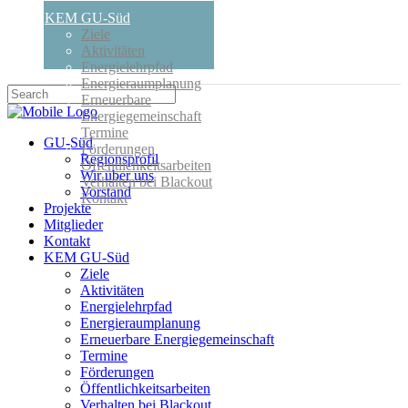
KEM GU-Süd
Ziele
Aktivitäten
Energielehrpfad
Energieraumplanung
Erneuerbare
Energiegemeinschaft
Termine
GU-Süd
Förderungen
Regionsprofil
Öffentlichkeitsarbeiten
Wir über uns
Verhalten bei Blackout
Vorstand
Kontakt
Projekte
Mitglieder
Kontakt
KEM GU-Süd
Ziele
Aktivitäten
Energielehrpfad
Energieraumplanung
Erneuerbare Energiegemeinschaft
Termine
Förderungen
Öffentlichkeitsarbeiten
Verhalten bei Blackout