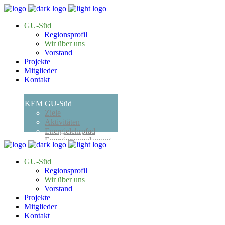
GU-Süd
Regionsprofil
Wir über uns
Vorstand
Projekte
Mitglieder
Kontakt
KEM GU-Süd
Ziele
Aktivitäten
Energielehrpfad
Energieraumplanung
Erneuerbare
Energiegemeinschaft
GU-Süd
Termine
Regionsprofil
Förderungen
Wir über uns
Öffentlichkeitsarbeiten
Vorstand
Verhalten bei Blackout
Projekte
Kontakt
Mitglieder
Kontakt