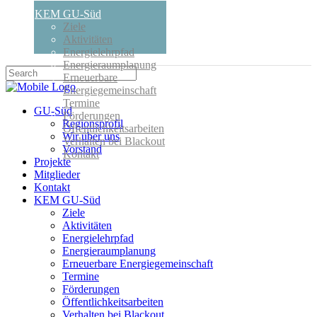
KEM GU-Süd
Ziele
Aktivitäten
Energielehrpfad
Energieraumplanung
Erneuerbare
Energiegemeinschaft
Termine
GU-Süd
Förderungen
Regionsprofil
Öffentlichkeitsarbeiten
Wir über uns
Verhalten bei Blackout
Vorstand
Kontakt
Projekte
Mitglieder
Kontakt
KEM GU-Süd
Ziele
Aktivitäten
Energielehrpfad
Energieraumplanung
Erneuerbare Energiegemeinschaft
Termine
Förderungen
Öffentlichkeitsarbeiten
Verhalten bei Blackout