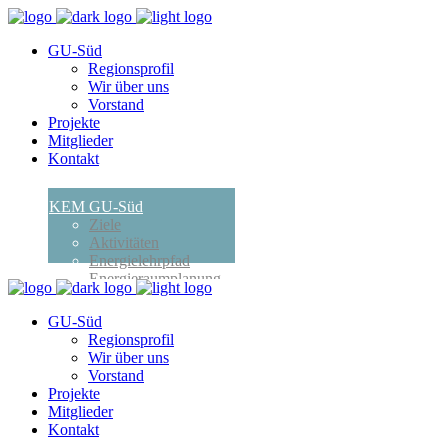
GU-Süd
Regionsprofil
Wir über uns
Vorstand
Projekte
Mitglieder
Kontakt
KEM GU-Süd
Ziele
Aktivitäten
Energielehrpfad
Energieraumplanung
Erneuerbare
Energiegemeinschaft
GU-Süd
Termine
Regionsprofil
Förderungen
Wir über uns
Öffentlichkeitsarbeiten
Vorstand
Verhalten bei Blackout
Projekte
Kontakt
Mitglieder
Kontakt