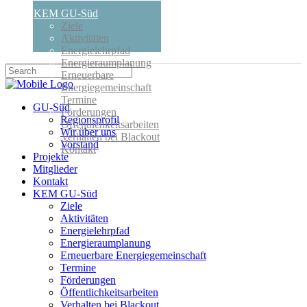
KEM GU-Süd
Ziele
Aktivitäten
Energielehrpfad
Energieraumplanung
Erneuerbare
Energiegemeinschaft
Termine
GU-Süd
Förderungen
Regionsprofil
Öffentlichkeitsarbeiten
Wir über uns
Verhalten bei Blackout
Vorstand
Kontakt
Projekte
Mitglieder
Kontakt
KEM GU-Süd
Ziele
Aktivitäten
Energielehrpfad
Energieraumplanung
Erneuerbare Energiegemeinschaft
Termine
Förderungen
Öffentlichkeitsarbeiten
Verhalten bei Blackout